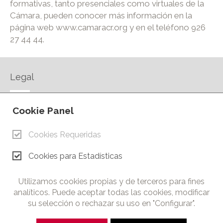
formativas, tanto presenciales como virtuales de la
Cámara, pueden conocer más información en la
página web www.camaracr.org y en el teléfono 926
27 44 44.
Legal
AVISO LEGAL
Cookie Panel
POLÍTICA DE PRIVACIDAD
POLÍTICA DE COOKIES
Cookies Requeridas
CONTACTO
Cookies para Estadísticas
© Copyright 2026.
Cámara de Comercio e Industria de Ciudad Real. Todos los
Utilizamos cookies propias y de terceros para fines
derechos reservados. Prohibida la reproducción total o parcial
analíticos. Puede aceptar todas las cookies, modificar
de los contenidos de esta web.
su selección o rechazar su uso en "Configurar".