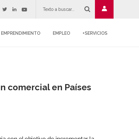
twitter
youtube
acebook
linkedin
EMPRENDIMIENTO
EMPLEO
+SERVICIOS
n comercial en Países
ia con el objetivo de incrementar la