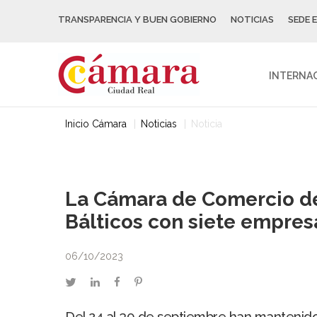
TRANSPARENCIA Y BUEN GOBIERNO
NOTICIAS
SEDE 
INTERNA
Inicio Cámara
Noticias
Noticia
La Cámara de Comercio de
Bálticos con siete empresa
06/10/2023
twitter
linkedin
facebook
pinterest
Del 24 al 30 de septiembre han mantenido 