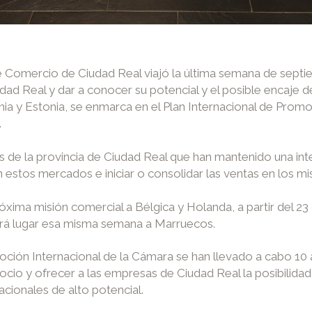
e Comercio de Ciudad Real viajó la última semana de septie
ad Real y dar a conocer su potencial y el posible encaje 
ania y Estonia, se enmarca en el Plan Internacional de Prom
.
s de la provincia de Ciudad Real que han mantenido una i
 estos mercados e iniciar o consolidar las ventas en los m
xima misión comercial a Bélgica y Holanda, a partir del 23 
endrá lugar esa misma semana a Marruecos.
oción Internacional de la Cámara se han llevado a cabo 10 
ocio y ofrecer a las empresas de Ciudad Real la posibilidad 
cionales de alto potencial.