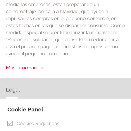
medianas empresas, están preparando un
cortometraje, de cara a Navidad, que ayude a
impulsar las compras en el pequeño comercio, en
estas fechas en las que se dispara el consumo. Como
medida especial se prentede lanzar la iniciativa del
“Redondeo solidario”, que consiste en redondear al
alza el precio a pagar por nuestras compras como
ayuda al pequeño comercio.
Más información
Legal
AVISO LEGAL
Cookie Panel
POLÍTICA DE PRIVACIDAD
POLÍTICA DE COOKIES
Cookies Requeridas
CONTACTO