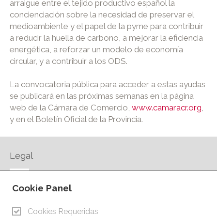
arraigue entre el tejido productivo español la
concienciación sobre la necesidad de preservar el
medioambiente y el papel de la pyme para contribuir
a reducir la huella de carbono, a mejorar la eficiencia
energética, a reforzar un modelo de economía
circular, y a contribuir a los ODS.
La convocatoria pública para acceder a estas ayudas
se publicará en las próximas semanas en la página
web de la Cámara de Comercio,
www.camaracr.org
,
y en el Boletín Oficial de la Provincia.
Legal
AVISO LEGAL
Cookie Panel
POLÍTICA DE PRIVACIDAD
POLÍTICA DE COOKIES
Cookies Requeridas
CONTACTO