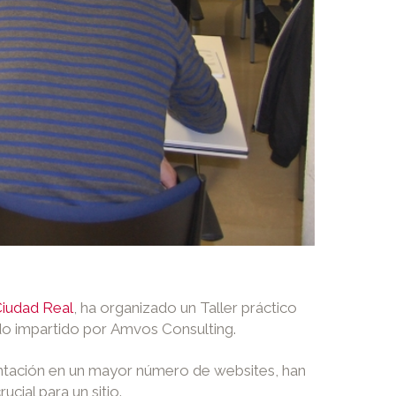
iudad Real
, ha organizado un Taller práctico
o impartido por Amvos Consulting.
entación en un mayor número de websites, han
cial para un sitio.