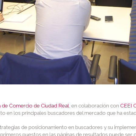
 de Comercio de Ciudad Real
, en colaboración con
CEEI C
o en los principales buscadores del mercado que ha estad
 estrategias de posicionamiento en buscadores y su implem
primeros puestos en las páginas de resultados puede ser cru