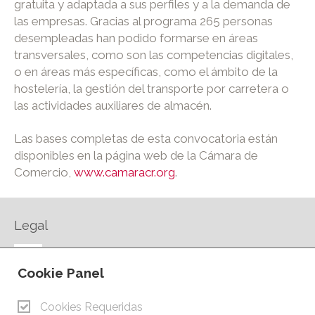
gratuita y adaptada a sus perfiles y a la demanda de
las empresas. Gracias al programa 265 personas
desempleadas han podido formarse en áreas
transversales, como son las competencias digitales,
o en áreas más específicas, como el ámbito de la
hostelería, la gestión del transporte por carretera o
las actividades auxiliares de almacén.
Las bases completas de esta convocatoria están
disponibles en la página web de la Cámara de
Comercio,
www.camaracr.org
.
Legal
AVISO LEGAL
Cookie Panel
POLÍTICA DE PRIVACIDAD
POLÍTICA DE COOKIES
Cookies Requeridas
CONTACTO