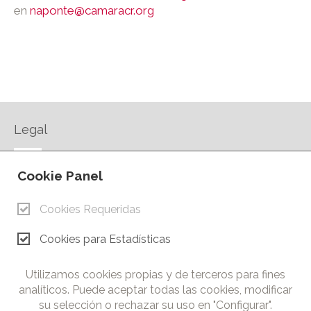
en
naponte@camaracr.org
Legal
AVISO LEGAL
Cookie Panel
POLÍTICA DE PRIVACIDAD
POLÍTICA DE COOKIES
Cookies Requeridas
CONTACTO
Cookies para Estadísticas
© Copyright 2026.
Cámara de Comercio e Industria de Ciudad Real. Todos los
Utilizamos cookies propias y de terceros para fines
derechos reservados. Prohibida la reproducción total o parcial
analíticos. Puede aceptar todas las cookies, modificar
de los contenidos de esta web.
su selección o rechazar su uso en "Configurar".