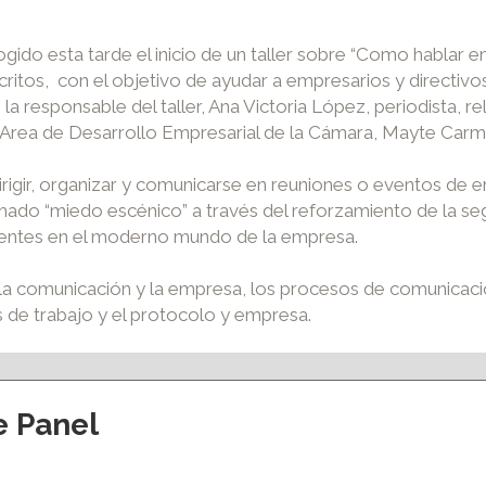
do esta tarde el inicio de un taller sobre “Como hablar en
critos, con el objetivo de ayudar a empresarios y directivo
a responsable del taller, Ana Victoria López, periodista, r
l Area de Desarrollo Empresarial de la Cámara, Mayte Car
irigir, organizar y comunicarse en reuniones o eventos de e
llamado “miedo escénico” a través del reforzamiento de la s
nientes en el moderno mundo de la empresa.
 la comunicación y la empresa, los procesos de comunicació
 de trabajo y el protocolo y empresa.
e Panel
ción y eventos
Apoyo al empleo