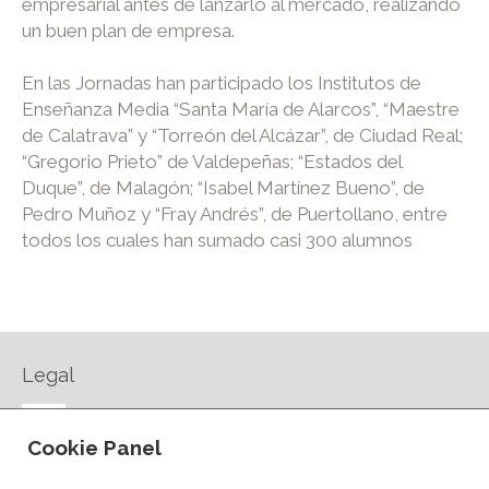
empresarial antes de lanzarlo al mercado, realizando
un buen plan de empresa.
En las Jornadas han participado los Institutos de
Enseñanza Media “Santa María de Alarcos”, “Maestre
de Calatrava” y “Torreón del Alcázar”, de Ciudad Real;
“Gregorio Prieto” de Valdepeñas; “Estados del
Duque”, de Malagón; “Isabel Martínez Bueno”, de
Pedro Muñoz y “Fray Andrés”, de Puertollano, entre
todos los cuales han sumado casi 300 alumnos
Legal
AVISO LEGAL
Cookie Panel
POLÍTICA DE PRIVACIDAD
POLÍTICA DE COOKIES