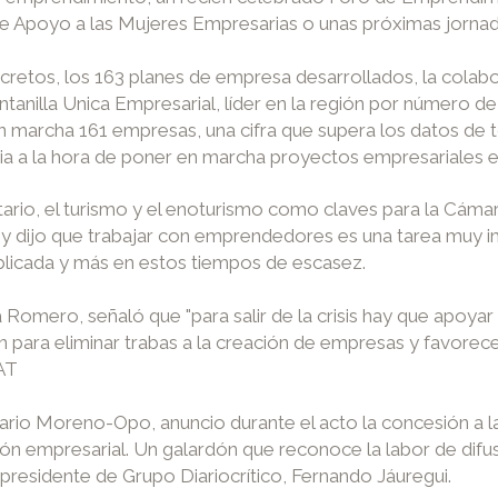
de Apoyo a las Mujeres Empresarias o unas próximas jorna
cretos, los 163 planes de empresa desarrollados, la colabo
tanilla Unica Empresarial, líder en la región por número d
marcha 161 empresas, una cifra que supera los datos de to
ia a la hora de poner en marcha proyectos empresariales en
tario, el turismo y el enoturismo como claves para la Cáma
as y dijo que trabajar con emprendedores es una tarea muy
mplicada y más en estos tiempos de escasez.
a Romero, señaló que "para salir de la crisis hay que apoya
n para eliminar trabas a la creación de empresas y favore
EAT
ario Moreno-Opo, anuncio durante el acto la concesión a l
n empresarial. Un galardón que reconoce la labor de difus
residente de Grupo Diariocrítico, Fernando Jáuregui.