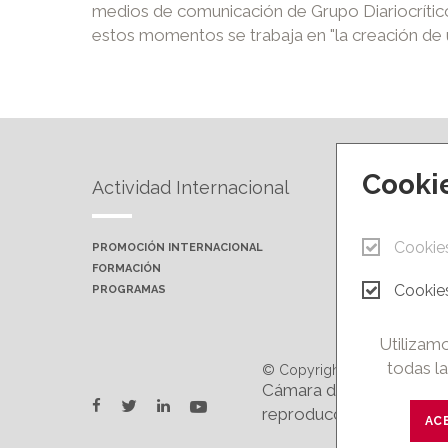
medios de comunicación de Grupo Diariocrítico
estos momentos se trabaja en "la creación de
Cooki
Actividad Internacional
Forma
Cookie
PROMOCIÓN INTERNACIONAL
PRÓXIMA
FORMACIÓN
AULAS P
Cookies
PROGRAMAS
CAMPUS 
Utilizamo
todas la
© Copyright 2026.
Cámara de Comercio e In
twitter
youtube
facebook
linkedin
reproducción total o par
AC