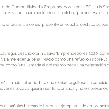
tituto de Competitividad y Emprendedores de la EOI, Luis S
les y continuará haciéndolo, ha dicho, "porque esa es la l
Mancha, Jesús Bárcenas, presente en el acto, destacó su bue
o Jáuregui, describió la iniciativa 'Emprendedores 2020' c
e va a merecer la pena". Nació como una reflexión sobre lo
cibe como "una llamada al optimismo hacia una generación qu
ón" afirmaba el periodista que exhibe orgulloso su condic
óvenes todavía quieran ser funcionarios y no empresario
s españolas buscando historias ejemplares de emprendimi