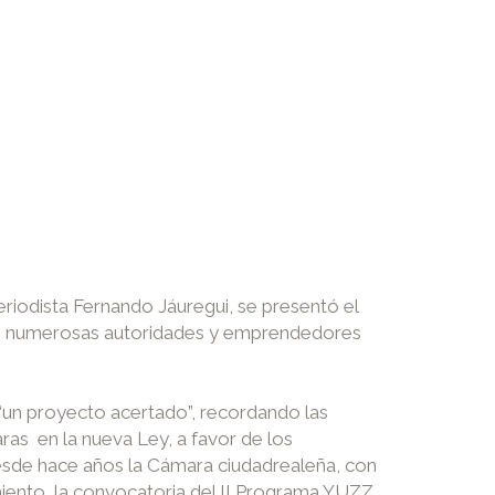
periodista Fernando Jáuregui, se presentó el
ron numerosas autoridades y emprendedores
, “un proyecto acertado”, recordando las
as en la nueva Ley, a favor de los
esde hace años la Cámara ciudadrealeña, con
iento, la convocatoria del II Programa YUZZ