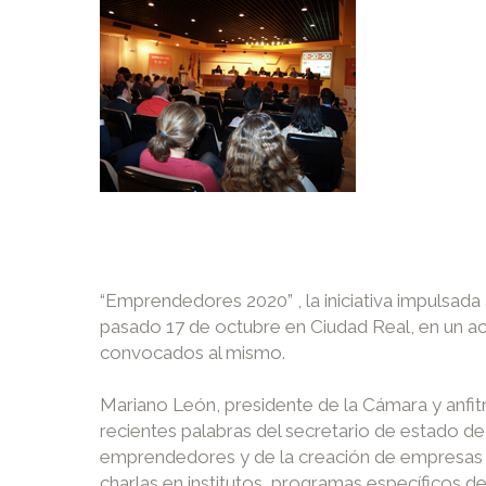
“Emprendedores 2020” , la iniciativa impulsada 
pasado 17 de octubre en Ciudad Real, en un a
convocados al mismo.
Mariano León, presidente de la Cámara y anfitri
recientes palabras del secretario de estado d
emprendedores y de la creación de empresas y
charlas en institutos, programas específicos