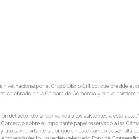
a nivel nacional por el Grupo Diario Crítico, que preside el 
cto celebrado en la Cámara de Comercio y al que asistie
ón del acto, dio la bienvenida a los asistentes a este acto
e Comercio sobre el importante papel reservado a las Cámar
 citó la importante labor que en este campo desarrolla d
 de emprendimiento, un recién celebrado Foro de Emprendim