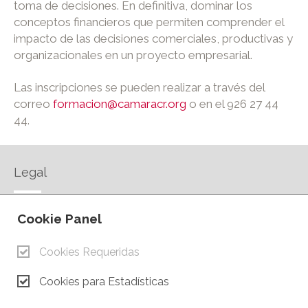
toma de decisiones. En definitiva, dominar los
conceptos financieros que permiten comprender el
impacto de las decisiones comerciales, productivas y
organizacionales en un proyecto empresarial.
Las inscripciones se pueden realizar a través del
correo
formacion@camaracr.org
o en el 926 27 44
44.
Legal
AVISO LEGAL
Cookie Panel
POLÍTICA DE PRIVACIDAD
POLÍTICA DE COOKIES
Cookies Requeridas
CONTACTO
Cookies para Estadísticas
© Copyright 2026.