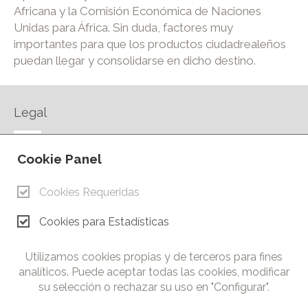
Africana y la Comisión Económica de Naciones
Unidas para África. Sin duda, factores muy
importantes para que los productos ciudadrealeños
puedan llegar y consolidarse en dicho destino.
Legal
AVISO LEGAL
Cookie Panel
POLÍTICA DE PRIVACIDAD
POLÍTICA DE COOKIES
Cookies Requeridas
CONTACTO
Cookies para Estadísticas
© Copyright 2026.
Cámara de Comercio e Industria de Ciudad Real. Todos los
Utilizamos cookies propias y de terceros para fines
derechos reservados. Prohibida la reproducción total o parcial
analíticos. Puede aceptar todas las cookies, modificar
de los contenidos de esta web.
su selección o rechazar su uso en "Configurar".