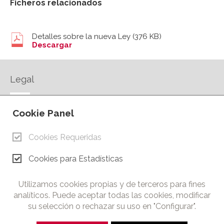
Ficheros relacionados
Detalles sobre la nueva Ley
(376 KB)
Descargar
Legal
AVISO LEGAL
Cookie Panel
POLÍTICA DE PRIVACIDAD
POLÍTICA DE COOKIES
Cookies Requeridas
CONTACTO
Cookies para Estadísticas
© Copyright 2026.
Cámara de Comercio e Industria de Ciudad Real. Todos los
Utilizamos cookies propias y de terceros para fines
derechos reservados. Prohibida la reproducción total o parcial
analíticos. Puede aceptar todas las cookies, modificar
de los contenidos de esta web.
su selección o rechazar su uso en "Configurar".