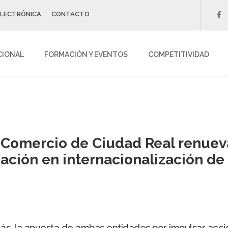
ELECTRÓNICA
CONTACTO
f
CIONAL
FORMACIÓN Y EVENTOS
COMPETITIVIDAD
e Comercio de Ciudad Real renue
ación en internacionalización de
s, la apuesta de ambas entidades por impulsar accio