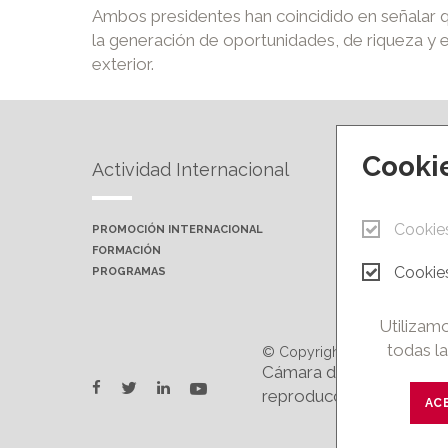
Ambos presidentes han coincidido en señalar q
la generación de oportunidades, de riqueza y 
exterior.
Cooki
Actividad Internacional
Forma
Cookie
PROMOCIÓN INTERNACIONAL
PRÓXIMA
FORMACIÓN
AULAS P
Cookies
PROGRAMAS
CAMPUS 
Utilizamo
todas la
© Copyright 2026.
Cámara de Comercio e In
twitter
youtube
facebook
linkedin
reproducción total o par
AC