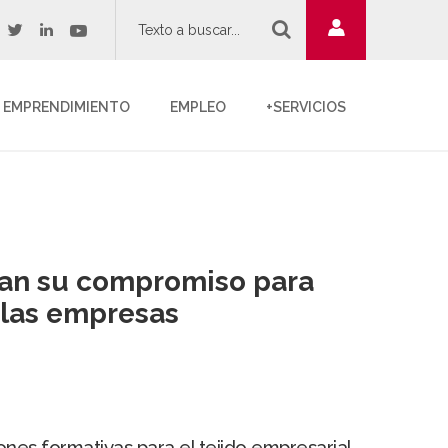
twitter
youtube
acebook
linkedin
EMPRENDIMIENTO
EMPLEO
+SERVICIOS
van su compromiso para
 las empresas
nes formativas para el tejido empresarial