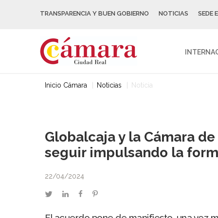
TRANSPARENCIA Y BUEN GOBIERNO
NOTICIAS
SEDE 
INTERNA
Inicio Cámara
Noticias
Noticia
Globalcaja y la Cámara d
seguir impulsando la form
22/04/2024
twitter
linkedin
facebook
pinterest
El acuerdo pone de manifiesto, una vez má