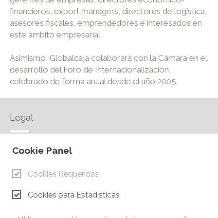
financieros, export managers, directores de logística,
asesores fiscales, emprendedores e interesados en
este ámbito empresarial.
Asimismo, Globalcaja colaborará con la Cámara en el
desarrollo del Foro de Internacionalización,
celebrado de forma anual desde el año 2005.
Legal
AVISO LEGAL
Cookie Panel
POLÍTICA DE PRIVACIDAD
POLÍTICA DE COOKIES
Cookies Requeridas
CONTACTO
Cookies para Estadísticas
© Copyright 2026.
Cámara de Comercio e Industria de Ciudad Real. Todos los