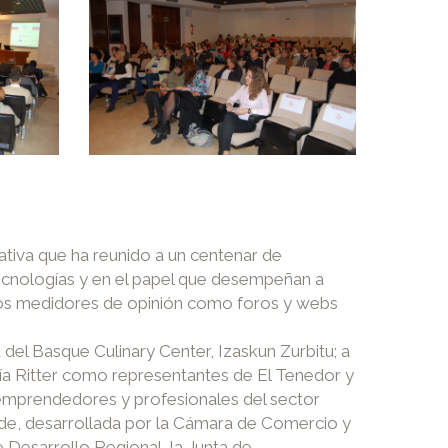
tiva que ha reunido a un centenar de
s tecnologías y en el papel que desempeñan a
evos medidores de opinión como foros y webs
del Basque Culinary Center, Izaskun Zurbitu; a
ía Ritter como representantes de El Tenedor y
 emprendedores y profesionales del sector
nde, desarrollada por la Cámara de Comercio y
 Desarrollo Regional, la Junta de