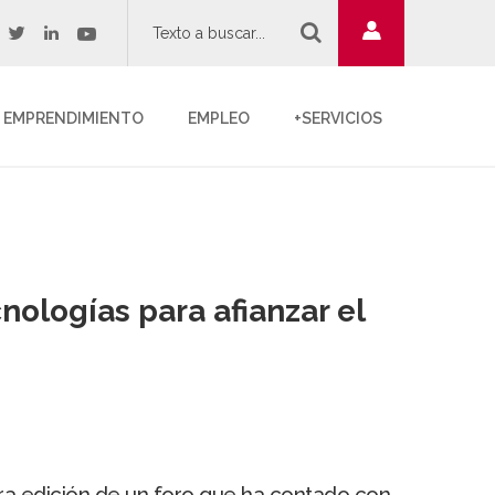
twitter
youtube
acebook
linkedin
EMPRENDIMIENTO
EMPLEO
+SERVICIOS
ologías para afianzar el
ra edición de un foro que ha contado con