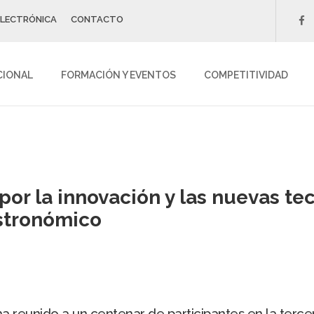
ELECTRÓNICA
CONTACTO
f
CIONAL
FORMACIÓN Y EVENTOS
COMPETITIVIDAD
r la innovación y las nuevas tecn
astronómico
reunido a un centenar de participantes en la terce