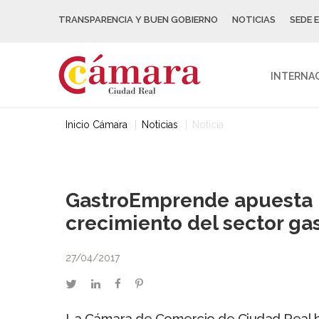
TRANSPARENCIA Y BUEN GOBIERNO
NOTICIAS
SEDE 
INTERNA
Inicio Cámara
Noticias
Noticia
GastroEmprende apuesta po
crecimiento del sector g
27/04/2017
twitter
linkedin
facebook
pinterest
La Cámara de Comercio de Ciudad Real ha 