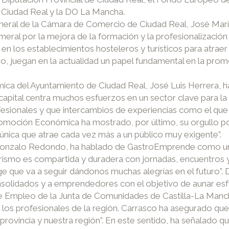
Ciudad Real y la DO La Mancha.
 general de la Cámara de Comercio de Ciudad Real, José Ma
ameral por la mejora de la formación y la profesionalización d
d” en los establecimientos hosteleros y turísticos para atra
ro, juegan en la actualidad un papel fundamental en la pro
ica del Ayuntamiento de Ciudad Real, José Luis Herrera, ha
 capital centra muchos esfuerzos en un sector clave para la
fesionales y que intercambios de experiencias como el qu
romoción Económica ha mostrado, por último, su orgullo p
nica que atrae cada vez más a un público muy exigente”.
l, Gonzalo Redondo, ha hablado de GastroEmprende como un
turismo es compartida y duradera con jornadas, encuentros 
uge que va a seguir dándonos muchas alegrías en el futuro”.
olidados y a emprendedores con el objetivo de aunar esfu
de Empleo de la Junta de Comunidades de Castilla-La Manc
y los profesionales de la región. Carrasco ha asegurado qu
rovincia y nuestra región”. En este sentido, ha señalado q