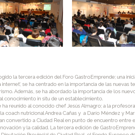
do la tercera edición del Foro GastroEmprende; una inicia
ta a internet’, se ha centrado en la importancia de las nueva
 turismo. Además, se ha abordado la importancia de los nu
al conocimiento in situ de un establecimiento.
ha reunido al conocido chef Jesús Almagro; a la profesora 
 la coach nutricional Andrea Cañas y a Darío Méndez y Mar
han convertido a Ciudad Real en punto de encuentro entre
innovación y la calidad. La tercera edición de GastroEmpre
a Diputación Provincial de Ciudad Real, el Fondo Europeo de