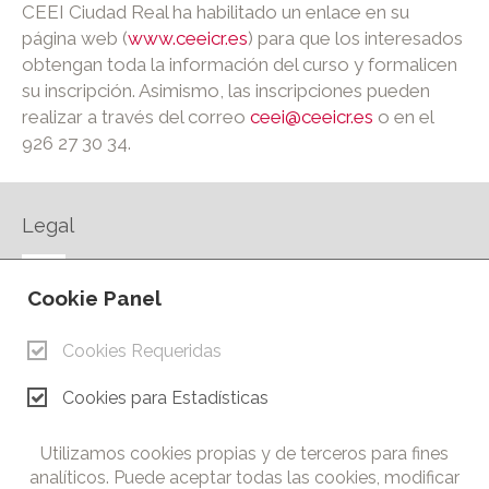
CEEI Ciudad Real ha habilitado un enlace en su
página web (
www.ceeicr.es
) para que los interesados
obtengan toda la información del curso y formalicen
su inscripción. Asimismo, las inscripciones pueden
realizar a través del correo
ceei@ceeicr.es
o en el
926 27 30 34.
Legal
AVISO LEGAL
Cookie Panel
POLÍTICA DE PRIVACIDAD
POLÍTICA DE COOKIES
Cookies Requeridas
CONTACTO
Cookies para Estadísticas
© Copyright 2026.
Cámara de Comercio e Industria de Ciudad Real. Todos los
Utilizamos cookies propias y de terceros para fines
derechos reservados. Prohibida la reproducción total o parcial
analíticos. Puede aceptar todas las cookies, modificar
de los contenidos de esta web.