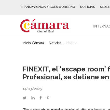
TRANSPARENCIA Y BUEN GOBIERNO
NOTICIAS
SEDE 
INTERNA
Inicio Cámara
Noticias
Noticia
FINEXIT, el ‘escape room’ 
Profesional, se detiene e
14/03/2025
twitter
linkedin
facebook
pinterest
Tras recibir durante todo el día de hoy al