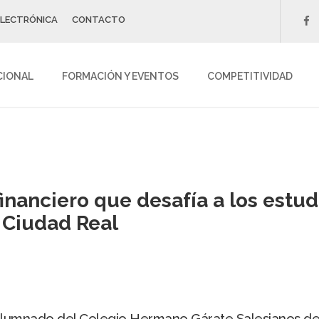
ELECTRÓNICA
CONTACTO
f
CIONAL
FORMACIÓN Y EVENTOS
COMPETITIVIDAD
financiero que desafía a los est
n Ciudad Real
 alumnado del Colegio Hermano Gárate Salesianos de la