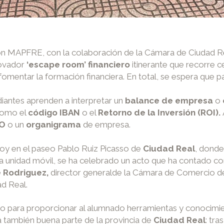
MAPFRE, con la colaboración de la Cámara de Ciudad Real
novador
‘escape room’ financiero
itinerante que recorre 
fomentar la formación financiera. En total, se espera que p
udiantes aprenden a interpretar un
balance de empresa
o
como el
código IBAN
o el
Retorno de la Inversión (ROI).
FO
o un
organigrama
de empresa.
hoy en el paseo Pablo Ruiz Picasso de
Ciudad Real
, donde
ropia unidad móvil, se ha celebrado un acto que ha contado c
e Rodriguez,
director general
de la Cámara de Comercio de
d Real.
año para proporcionar al alumnado herramientas y conocimie
 también buena parte de la provincia de
Ciudad Real
: tra