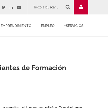
twitter
youtube
acebook
linkedin
EMPRENDIMIENTO
EMPLEO
+SERVICIOS
udiantes de Formación
 capital, el lunes acudirá a Puertollano,