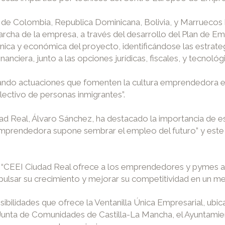
s de
Colombia, Republica Dominicana, Bolivia, y Marruecos
archa de la empresa, a través del desarrollo del Plan de Em
écnica y económica del proyecto, identificándose las estrate
ciera, junto a las opciones jurídicas, fiscales, y tecnológi
ndo actuaciones que fomenten la cultura emprendedora en
lectivo de personas inmigrantes”.
ad Real, Álvaro Sánchez, ha destacado la importancia de e
mprendedora supone sembrar el empleo del futuro” y este
que “CEEI Ciudad Real ofrece a los emprendedores y pymes
mpulsar su crecimiento y mejorar su competitividad en un m
osibilidades que ofrece la Ventanilla Única Empresarial, ub
a Junta de Comunidades de Castilla-La Mancha, el Ayuntamie