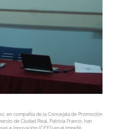
ez, en compañía de la Concejala de Promoción
rcio de Ciudad Real, Patricia Franco, han
as e Innovación (CEEI) en el Impefe.