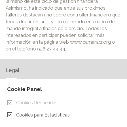
la mano de este ciclo de gestión financiera.
Asimismo, ha indicado que entre sus próximos
talleres destacan uno sobre controller financiero que
tendrá lugar en junio y otro centrado en cuadro de
mando integral a finales de ejercicio. Todos los
interesados en participar pueden solicitar más
información en la página web www.camaracr.org o
en el teléfono 926 27 44 44.
Legal
AVISO LEGAL
Cookie Panel
POLÍTICA DE PRIVACIDAD
POLÍTICA DE COOKIES
Cookies Requeridas
CONTACTO
Cookies para Estadísticas
© Copyright 2026.
Cámara de Comercio e Industria de Ciudad Real. Todos los