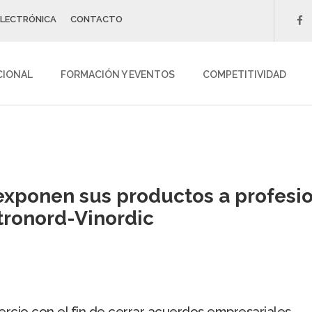
ELECTRÓNICA
CONTACTO
f
CIONAL
FORMACIÓN Y EVENTOS
COMPETITIVIDAD
exponen sus productos a profesion
tronord-Vinordic
ercio con el fin de cerrar acuerdos empresariales