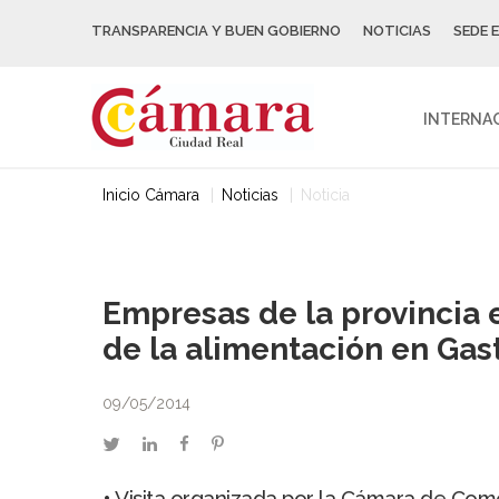
TRANSPARENCIA Y BUEN GOBIERNO
NOTICIAS
SEDE 
INTERNA
Inicio Cámara
Noticias
Noticia
Empresas de la provincia 
de la alimentación en Gas
09/05/2014
twitter
linkedin
facebook
pinterest
• Visita organizada por la Cámara de Com