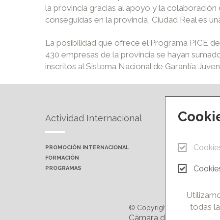
la provincia gracias al apoyo y la colaboració
conseguidas en la provincia, Ciudad Real es u
La posibilidad que ofrece el Programa PICE d
430 empresas de la provincia se hayan sumado
inscritos al Sistema Nacional de Garantía Juve
Cooki
Actividad Internacional
Forma
Cookie
PROMOCIÓN INTERNACIONAL
PRÓXIMA
FORMACIÓN
AULAS P
Cookies
PROGRAMAS
CAMPUS 
Utilizamo
todas la
© Copyright 2026.
Cámara de Comercio e In