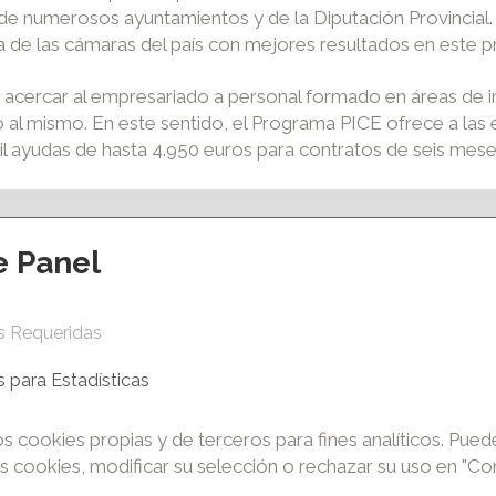
n de numerosos ayuntamientos y de la Diputación Provincial
na de las cámaras del país con mejores resultados en este 
e acercar al empresariado a personal formado en áreas de
 al mismo. En este sentido, el Programa PICE ofrece a las
nil ayudas de hasta 4.950 euros para contratos de seis mes
e Panel
ción y eventos
Apoyo al empleo
s Requeridas
S ACCIONES
VENTANILLA ÚNICA EMPRESARIAL
ERMANENTES
AGENCIA DE COLOCACIÓN
 para Estadísticas
VIRTUAL
PROGRAMA PICE
CAMERFIRMA
s cookies propias y de terceros para fines analíticos. Pue
s cookies, modificar su selección o rechazar su uso en "Con
dustria de Ciudad Real. Todos los derechos reservados. P