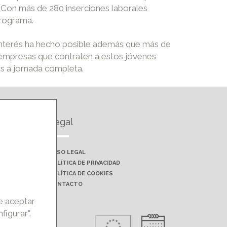
. Con más de 280 inserciones laborales
programa.
 interés ha hecho posible además que más de
 empresas que contraten a estos jóvenes
es a jornada completa.
Legal
AVISO LEGAL
POLÍTICA DE PRIVACIDAD
POLÍTICA DE COOKIES
CONTACTO
de aceptar
figurar".
rohibida la