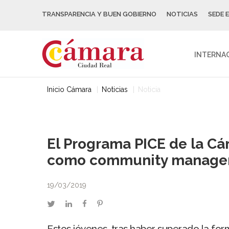
TRANSPARENCIA Y BUEN GOBIERNO
NOTICIAS
SEDE 
INTERNA
Inicio Cámara
Noticias
Noticia
El Programa PICE de la Cá
como community manage
19/03/2019
twitter
linkedin
facebook
pinterest
Estos jóvenes, tras haber superado la fo