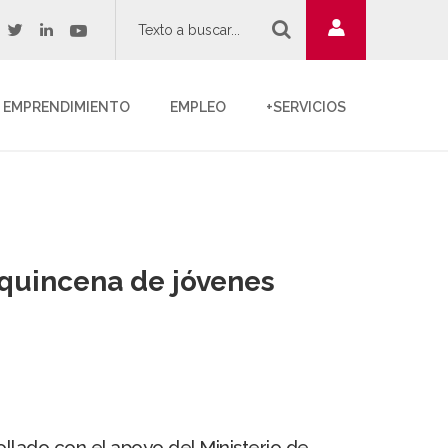
twitter
youtube
acebook
linkedin
EMPRENDIMIENTO
EMPLEO
+SERVICIOS
 quincena de jóvenes
llado con el apoyo del Ministerio de