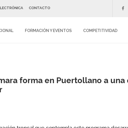
ELECTRÓNICA
CONTACTO
f
CIONAL
FORMACIÓN Y EVENTOS
COMPETITIVIDAD
mara forma en Puertollano a una
r
rmación troncal que contempla este programa desarro