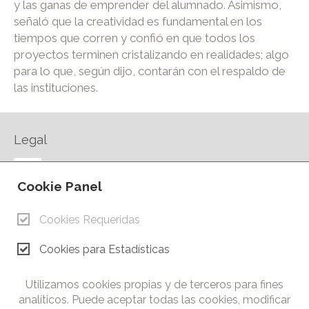
y las ganas de emprender del alumnado. Asimismo,
señaló que la creatividad es fundamental en los
tiempos que corren y confió en que todos los
proyectos terminen cristalizando en realidades; algo
para lo que, según dijo, contarán con el respaldo de
las instituciones.
Legal
AVISO LEGAL
Cookie Panel
POLÍTICA DE PRIVACIDAD
POLÍTICA DE COOKIES
Cookies Requeridas
CONTACTO
Cookies para Estadísticas
© Copyright 2026.
Cámara de Comercio e Industria de Ciudad Real. Todos los
Utilizamos cookies propias y de terceros para fines
derechos reservados. Prohibida la reproducción total o parcial
analíticos. Puede aceptar todas las cookies, modificar
de los contenidos de esta web.