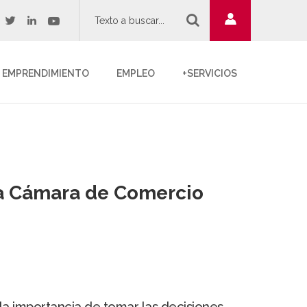
twitter
youtube
acebook
linkedin
EMPRENDIMIENTO
EMPLEO
+SERVICIOS
 la Cámara de Comercio
la importancia de tomar las decisiones