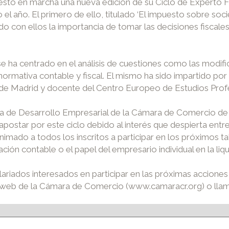
o en marcha una nueva edición de su Ciclo de Experto Fisc
o el año. El primero de ello, titulado ‘El impuesto sobre so
do con ellos la importancia de tomar las decisiones fiscal
se ha centrado en el análisis de cuestiones como las modifi
a normativa contable y fiscal. El mismo ha sido impartido p
de Madrid y docente del Centro Europeo de Estudios Profe
 Área de Desarrollo Empresarial de la Cámara de Comercio 
apostar por este ciclo debido al interés que despierta entre
 animado a todos los inscritos a participar en los próximos ta
ión contable o el papel del empresario individual en la liq
iados interesados en participar en las próximas acciones p
na web de la Cámara de Comercio (www.camaracr.org) o llam