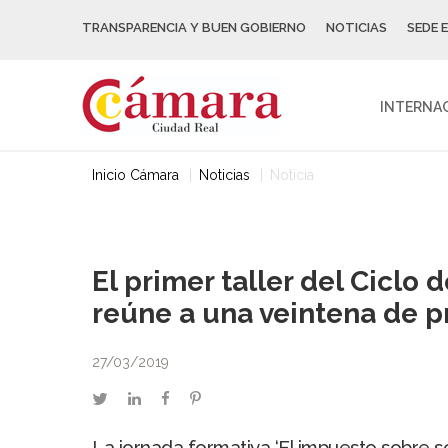
TRANSPARENCIA Y BUEN GOBIERNO
NOTICIAS
SEDE 
INTERNA
Inicio Cámara
Noticias
Noticia
El primer taller del Ciclo
reúne a una veintena de pr
27/03/2019
twitter
linkedin
facebook
pinterest
La jornada formativa ‘El impuesto sobre s