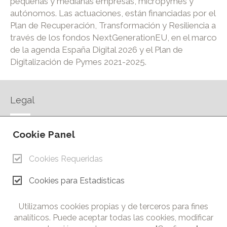
pequeñas y medianas empresas, micropymes y
autónomos. Las actuaciones, están financiadas por el
Plan de Recuperación, Transformación y Resiliencia a
través de los fondos NextGenerationEU, en el marco
de la agenda España Digital 2026 y el Plan de
Digitalización de Pymes 2021-2025.
Legal
AVISO LEGAL
Cookie Panel
POLÍTICA DE PRIVACIDAD
POLÍTICA DE COOKIES
Cookies Requeridas
CONTACTO
Cookies para Estadísticas
© Copyright 2026.
Cámara de Comercio e Industria de Ciudad Real. Todos los
Utilizamos cookies propias y de terceros para fines
derechos reservados. Prohibida la reproducción total o parcial
analíticos. Puede aceptar todas las cookies, modificar
de los contenidos de esta web.