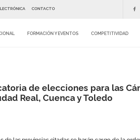
ELECTRÓNICA
CONTACTO
f
CIONAL
FORMACIÓN Y EVENTOS
COMPETITIVIDAD
atoria de elecciones para las Cá
udad Real, Cuenca y Toledo
ales de las provincias citadas se harán cargo de la or