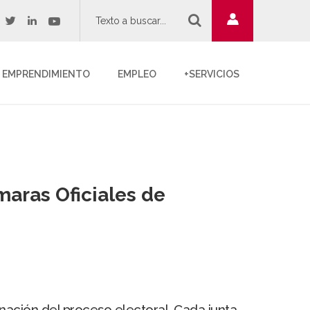
twitter
youtube
acebook
linkedin
EMPRENDIMIENTO
EMPLEO
+SERVICIOS
maras Oficiales de
denación del proceso electoral. Cada junta