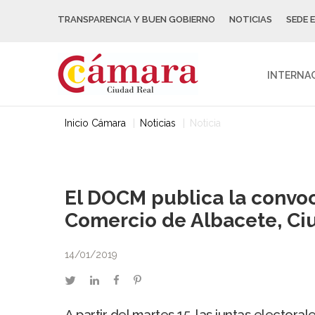
TRANSPARENCIA Y BUEN GOBIERNO
NOTICIAS
SEDE 
INTERNA
Inicio Cámara
Noticias
Noticia
El DOCM publica la convoc
Comercio de Albacete, Ci
14/01/2019
twitter
linkedin
facebook
pinterest
A partir del martes 15, las juntas elector