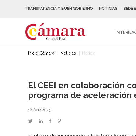
TRANSPARENCIA Y BUEN GOBIERNO
NOTICIAS
SEDE 
INTERNA
Inicio Cámara
Noticias
Noticia
El CEEI en colaboración c
programa de aceleración 
16/01/2025
twitter
linkedin
facebook
pinterest
El plazo de inscripción a Factoría Impuls