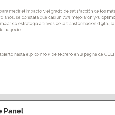
para medir el impacto y el grado de satisfacción de los m
ro años, se constata que casi un 76% mejoraron y/u optim
biar de estrategia a través de la transformación digital, l
de negocio.
á abierto hasta el próximo 5 de febrero en la página de CEE
e Panel
ción y eventos
Apoyo al empleo