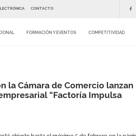
ELECTRÓNICA
CONTACTO
f
CIONAL
FORMACIÓN Y EVENTOS
COMPETITIVIDAD
on la Cámara de Comercio lanzan l
empresarial “Factoría Impulsa
a está abierto hasta el próximo 5 de febrero en la pá