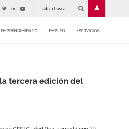
twitter
youtube
acebook
linkedin
EMPRENDIMIENTO
EMPLEO
+SERVICIOS
a tercera edición del
gina de CEEI Ciudad Real y cuenta con 30