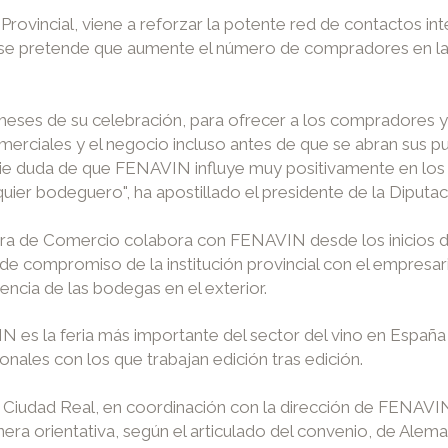
o Provincial, viene a reforzar la potente red de contactos 
lo se pretende que aumente el número de compradores en la
o meses de su celebración, para ofrecer a los compradores 
merciales y el negocio incluso antes de que se abran sus pu
adie duda de que FENAVIN influye muy positivamente en los
ier bodeguero", ha apostillado el presidente de la Diputac
ra de Comercio colabora con FENAVIN desde los inicios de 
de compromiso de la institución provincial con el empresar
encia de las bodegas en el exterior.
 es la feria más importante del sector del vino en España
nales con los que trabajan edición tras edición.
e Ciudad Real, en coordinación con la dirección de FENAVI
orientativa, según el articulado del convenio, de Alemania,