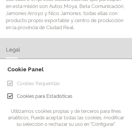
en esta misión son: Autos Moya, Beta Comunicación,
Jamones Arroyo y Nico Jamones, todas ellas con
producto propio exportable y centro de producción
en la provincia de Ciudad Real.
Legal
AVISO LEGAL
Cookie Panel
POLÍTICA DE PRIVACIDAD
POLÍTICA DE COOKIES
Cookies Requeridas
CONTACTO
Cookies para Estadísticas
© Copyright 2026.
Cámara de Comercio e Industria de Ciudad Real. Todos los
Utilizamos cookies propias y de terceros para fines
derechos reservados. Prohibida la reproducción total o parcial
analíticos. Puede aceptar todas las cookies, modificar
de los contenidos de esta web.
su selección o rechazar su uso en "Configurar".