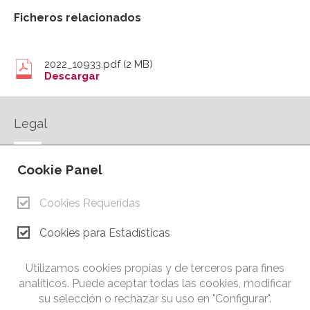
Ficheros relacionados
2022_10933.pdf
(2 MB)
Descargar
Legal
AVISO LEGAL
Cookie Panel
POLÍTICA DE PRIVACIDAD
POLÍTICA DE COOKIES
Cookies Requeridas
CONTACTO
Cookies para Estadísticas
© Copyright 2026.
Cámara de Comercio e Industria de Ciudad Real. Todos los
Utilizamos cookies propias y de terceros para fines
derechos reservados. Prohibida la reproducción total o parcial
analíticos. Puede aceptar todas las cookies, modificar
de los contenidos de esta web.
su selección o rechazar su uso en "Configurar".