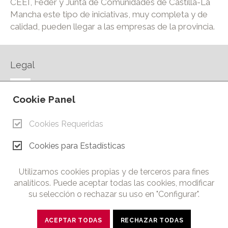
CEEI, Feder y Junta de Comunidades de Castilla-La
Mancha este tipo de iniciativas, muy completa y de
calidad, pueden llegar a las empresas de la provincia.
Legal
AVISO LEGAL
Cookie Panel
POLÍTICA DE PRIVACIDAD
POLÍTICA DE COOKIES
Cookies Requeridas
CONTACTO
Cookies para Estadísticas
© Copyright 2026.
Cámara de Comercio e Industria de Ciudad Real. Todos los
Utilizamos cookies propias y de terceros para fines
derechos reservados. Prohibida la reproducción total o parcial
analíticos. Puede aceptar todas las cookies, modificar
de los contenidos de esta web.
su selección o rechazar su uso en "Configurar".
ACEPTAR TODAS
RECHAZAR TODAS