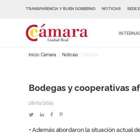
TRANSPARENCIA Y BUEN GOBIERNO
NOTICIAS
SEDE 
INTERNA
Inicio Cámara
Noticias
Noticia
Bodegas y cooperativas afr
28/01/2015
twitter
linkedin
facebook
pinterest
• Además abordaron la situación actual d