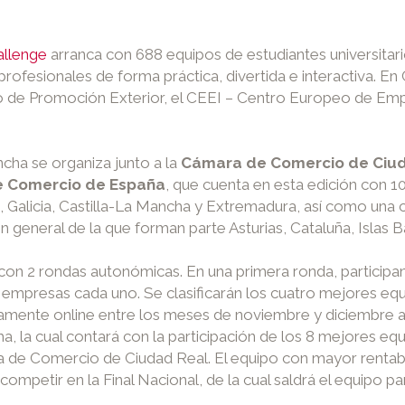
llenge
arranca con 688 equipos de estudiantes universitari
ofesionales de forma práctica, divertida e interactiva. En
ituto de Promoción Exterior, el CEEI – Centro Europeo de E
ha se organiza junto a la
Cámara de Comercio de Ciu
 Comercio de España
, que cuenta en esta edición con 1
, Galicia, Castilla-La Mancha y Extremadura, así como una
 general de la que forman parte Asturias, Cataluña, Islas B
on 2 rondas autonómicas. En una primera ronda, participan
8 empresas cada uno. Se clasificarán los cuatro mejores 
gramente online entre los meses de noviembre y diciembre a 
cha, la cual contará con la participación de los 8 mejores 
 de Comercio de Ciudad Real. El equipo con mayor rentabili
petir en la Final Nacional, de la cual saldrá el equipo part