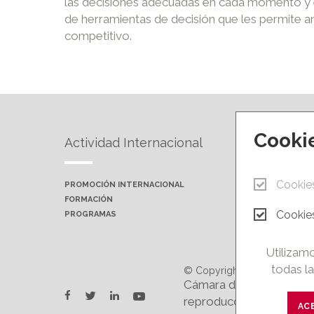
las decisiones adecuadas en cada momento y ent
de herramientas de decisión que les permite a
competitivo.
Cooki
Actividad Internacional
Forma
Cookie
PROMOCIÓN INTERNACIONAL
PRÓXIMA
FORMACIÓN
AULAS P
Cookies
PROGRAMAS
CAMPUS 
Utilizamo
todas la
© Copyright 2026.
Cámara de Comercio e In
twitter
youtube
facebook
linkedin
reproducción total o par
AC