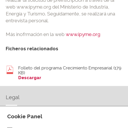
web www.ipyme.org del Ministerio de Industria,
Energía y Turismo. Seguidamente, se realizará una
entrevista personal.
Más inofrmación en la web
www.ipyme.org
Ficheros relacionados
Folleto del programa Crecimiento Empresarial
(179
KB)
Descargar
Legal
AVISO LEGAL
Cookie Panel
POLÍTICA DE PRIVACIDAD
POLÍTICA DE COOKIES