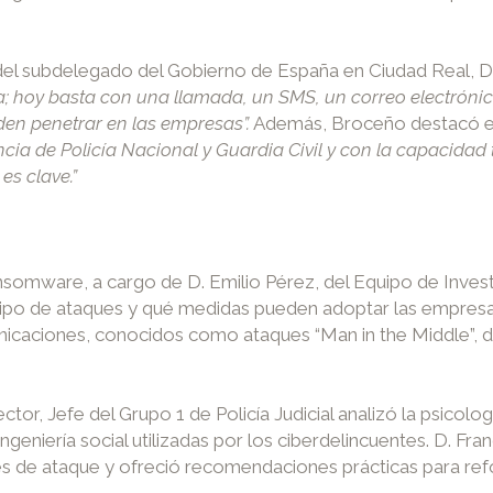
 del subdelegado del Gobierno de España en Ciudad Real, 
; hoy basta con una llamada, un SMS, un correo electrónico
en penetrar en las empresas”.
Además, Broceño destacó el
ncia de Policía Nacional y Guardia Civil y con la capacida
es clave.”
nsomware, a cargo de D. Emilio Pérez, del Equipo de Investi
 tipo de ataques y qué medidas pueden adoptar las empresas
nicaciones, conocidos como ataques “Man in the Middle”, de
tor, Jefe del Grupo 1 de Policía Judicial analizó la psicolo
geniería social utilizadas por los ciberdelincuentes. D. Fra
es de ataque y ofreció recomendaciones prácticas para refo