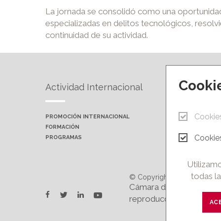
La jornada se consolidó como una oportunidad
especializadas en delitos tecnológicos, resolvi
continuidad de su actividad.
Cooki
Actividad Internacional
Forma
Cookie
PROMOCIÓN INTERNACIONAL
PRÓXIMA
FORMACIÓN
AULAS P
Cookies
PROGRAMAS
CAMPUS 
Utilizamo
todas la
© Copyright 2026.
Cámara de Comercio e In
twitter
youtube
facebook
linkedin
reproducción total o par
AC