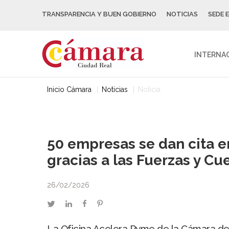
TRANSPARENCIA Y BUEN GOBIERNO
NOTICIAS
SEDE 
INTERNA
Inicio Cámara
Noticias
Noticia
50 empresas se dan cita e
gracias a las Fuerzas y C
26/02/2026
twitter
linkedin
facebook
pinterest
La Oficina Acelera Pyme de la Cámara de