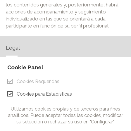
los contenidos generales y, posteriormente, habrá
acciones de acompañamiento y seguimiento
individualizado en las que se orientará a cada
participante en función de su perfil profesional.
Legal
AVISO LEGAL
Cookie Panel
POLÍTICA DE PRIVACIDAD
POLÍTICA DE COOKIES
Cookies Requeridas
CONTACTO
Cookies para Estadísticas
© Copyright 2026.
Cámara de Comercio e Industria de Ciudad Real. Todos los
Utilizamos cookies propias y de terceros para fines
derechos reservados. Prohibida la reproducción total o parcial
analíticos. Puede aceptar todas las cookies, modificar
de los contenidos de esta web.
su selección o rechazar su uso en "Configurar".