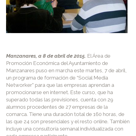
Manzanares, a 8 de abril de 2015.
El Área de
Promoción Económica del Ayuntamiento de
Manzanares puso en marcha este martes, 7 de abril,
un programa de formación de “Social Media
Networker” para que las empresas aprendan a
promocionarse en internet. Este curso, que ha
superado todas las previsiones, cuenta con 29
alumnos procedentes de 27 empresas de la
comarca. Tiene una duración total de 160 horas, de
las que 24 son presenciales y el resto online. También
incluye una consultoría semanal individualizada con