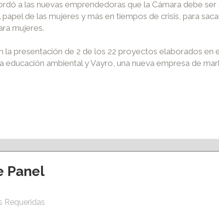
cordó a las nuevas emprendedoras que la Cámara debe ser su 
l papel de las mujeres y más en tiempos de crisis, para saca
ara mujeres.
con la presentación de 2 de los 22 proyectos elaborados en
la educación ambiental y Vayro, una nueva empresa de m
e Panel
ción y eventos
Apoyo al empleo
s Requeridas
S ACCIONES
VENTANILLA ÚNICA EMPRESARIAL
ERMANENTES
AGENCIA DE COLOCACIÓN