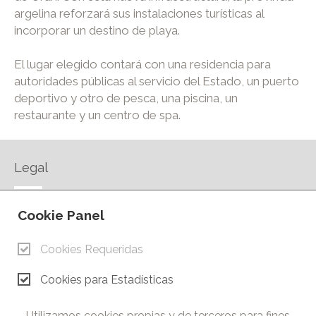
argelina reforzará sus instalaciones turísticas al
incorporar un destino de playa.
El lugar elegido contará con una residencia para
autoridades públicas al servicio del Estado, un puerto
deportivo y otro de pesca, una piscina, un
restaurante y un centro de spa.
Legal
AVISO LEGAL
Cookie Panel
POLÍTICA DE PRIVACIDAD
POLÍTICA DE COOKIES
Cookies Requeridas
CONTACTO
Cookies para Estadísticas
© Copyright 2026.
Cámara de Comercio e Industria de Ciudad Real. Todos los
Utilizamos cookies propias y de terceros para fines