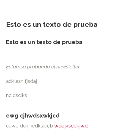
Esto es un texto de prueba
Esto es un texto de prueba
Estamso probando el newsletter:
adklasn fjsdaj
nc dsclks
ewg cjhwdsxwkjcd
cuwe dckj wdksjcçb
wdejkscbkjwd