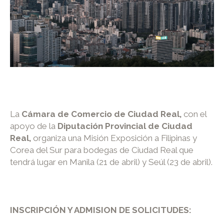
La
Cámara de Comercio de Ciudad Real,
con el
apoyo de la
Diputación Provincial de Ciudad
Real,
organiza una Misión Exposición a Filipinas y
Corea del Sur para bodegas de Ciudad Real que
tendrá lugar en Manila (21 de abril) y Seúl (23 de abril).
INSCRIPCIÓN Y ADMISION DE SOLICITUDES: