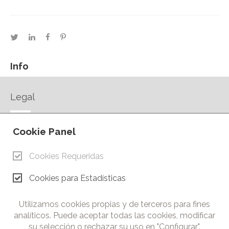
twitter
linkedin
facebook
pinterest
Info
Legal
AVISO LEGAL
Cookie Panel
POLÍTICA DE PRIVACIDAD
POLÍTICA DE COOKIES
Cookies Requeridas
CONTACTO
Cookies para Estadísticas
© Copyright 2026.
Cámara de Comercio e Industria de Ciudad Real. Todos los
Utilizamos cookies propias y de terceros para fines
derechos reservados. Prohibida la reproducción total o parcial
analíticos. Puede aceptar todas las cookies, modificar
de los contenidos de esta web.
su selección o rechazar su uso en "Configurar".