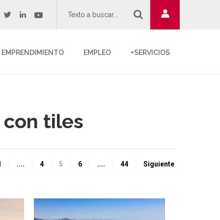
twitter
youtube
acebook
linkedin
EMPRENDIMIENTO
EMPLEO
+SERVICIOS
 con tiles
1
....
4
5
6
....
44
Siguiente