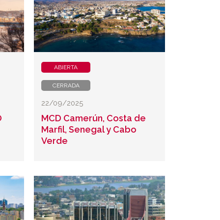
ABIERTA
CERRADA
22/09/2025
O
MCD Camerún, Costa de
Marfil, Senegal y Cabo
Verde