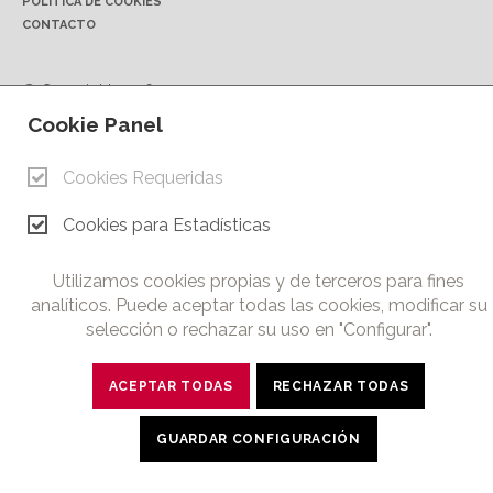
POLÍTICA DE COOKIES
CONTACTO
© Copyright 2026.
Cámara de Comercio e Industria de Ciudad Real. Todos los
Cookie Panel
derechos reservados. Prohibida la reproducción total o parcial
de los contenidos de esta web.
Cookies Requeridas
Cookies para Estadísticas
twitter
facebook
linkedin
youtube
Utilizamos cookies propias y de terceros para fines
analíticos. Puede aceptar todas las cookies, modificar su
selección o rechazar su uso en "Configurar".
ACEPTAR TODAS
RECHAZAR TODAS
GUARDAR CONFIGURACIÓN