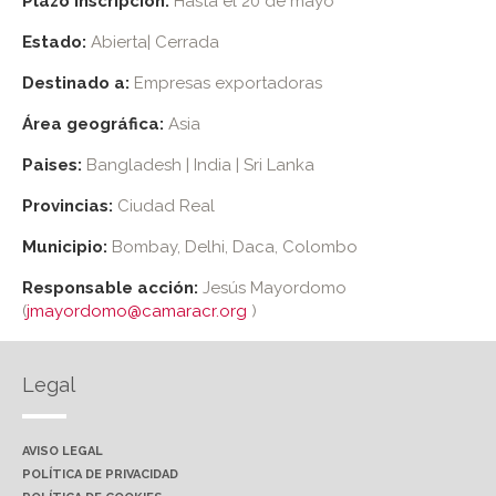
Plazo inscripción:
Hasta el 20 de mayo
Estado:
Abierta| Cerrada
Destinado a:
Empresas exportadoras
Área geográfica:
Asia
Paises:
Bangladesh | India | Sri Lanka
Provincias:
Ciudad Real
Municipio:
Bombay, Delhi, Daca, Colombo
Responsable acción:
Jesús Mayordomo
(
jmayordomo@camaracr.org
)
Legal
AVISO LEGAL
POLÍTICA DE PRIVACIDAD