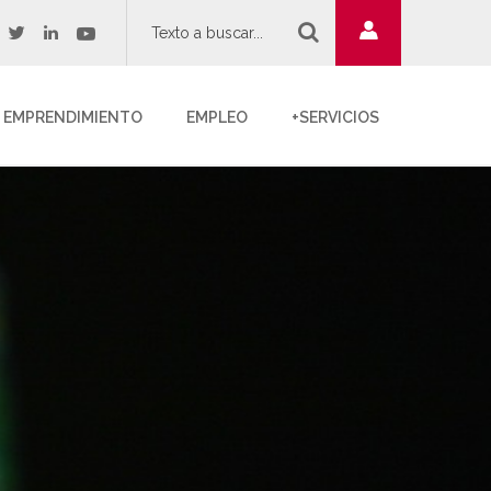
twitter
youtube
acebook
linkedin
EMPRENDIMIENTO
EMPLEO
+SERVICIOS