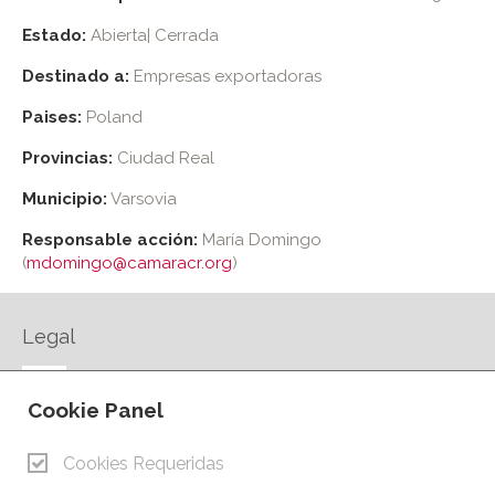
Estado:
Abierta| Cerrada
Destinado a:
Empresas exportadoras
Paises:
Poland
Provincias:
Ciudad Real
Municipio:
Varsovia
Responsable acción:
María Domingo
(
mdomingo@camaracr.org
)
Legal
AVISO LEGAL
Cookie Panel
POLÍTICA DE PRIVACIDAD
POLÍTICA DE COOKIES
Cookies Requeridas
CONTACTO