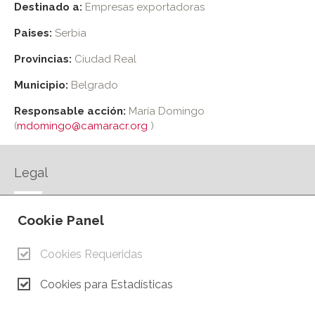
Destinado a:
Empresas exportadoras
Paises:
Serbia
Provincias:
Ciudad Real
Municipio:
Belgrado
Responsable acción:
María Domingo
(
mdomingo@camaracr.org
)
Legal
AVISO LEGAL
Cookie Panel
POLÍTICA DE PRIVACIDAD
POLÍTICA DE COOKIES
Cookies Requeridas
CONTACTO
Cookies para Estadísticas
© Copyright 2026.
Cámara de Comercio e Industria de Ciudad Real. Todos los