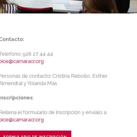
Contacto:
Teléfono: 926 27 44 44
pice@camaracr.org
Personas de contacto: Cristina Rebollo, Esther
Almendral y Yolanda Mas
Inscripciones
:
Rellena el formulario de inscripción y envíalo a
pice@camaracr.org
FORMULARIO DE INSCRIPCIÓN