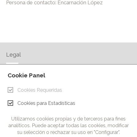
Persona de contacto: Encarnación López
Legal
AVISO LEGAL
Cookie Panel
POLÍTICA DE PRIVACIDAD
POLÍTICA DE COOKIES
Cookies Requeridas
CONTACTO
Cookies para Estadísticas
© Copyright 2026.
Cámara de Comercio e Industria de Ciudad Real. Todos los
Utilizamos cookies propias y de terceros para fines
derechos reservados. Prohibida la reproducción total o parcial
analíticos. Puede aceptar todas las cookies, modificar
de los contenidos de esta web.
su selección o rechazar su uso en "Configurar".