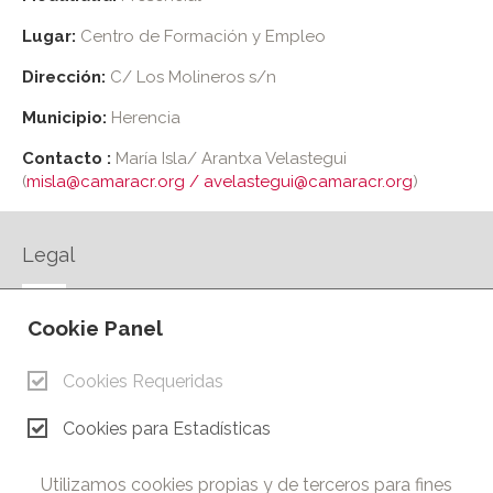
Lugar:
Centro de Formación y Empleo
Dirección:
C/ Los Molineros s/n
Municipio:
Herencia
Contacto :
María Isla/ Arantxa Velastegui
(
misla@camaracr.org / avelastegui@camaracr.org
)
Legal
AVISO LEGAL
Cookie Panel
POLÍTICA DE PRIVACIDAD
POLÍTICA DE COOKIES
Cookies Requeridas
CONTACTO
Cookies para Estadísticas
© Copyright 2026.
Cámara de Comercio e Industria de Ciudad Real. Todos los
Utilizamos cookies propias y de terceros para fines