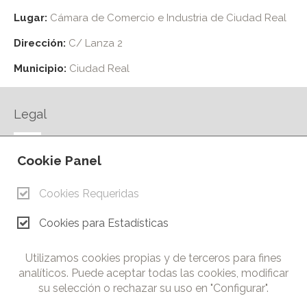
Lugar:
Cámara de Comercio e Industria de Ciudad Real
Dirección:
C/ Lanza 2
Municipio:
Ciudad Real
Legal
AVISO LEGAL
Cookie Panel
POLÍTICA DE PRIVACIDAD
POLÍTICA DE COOKIES
Cookies Requeridas
CONTACTO
Cookies para Estadísticas
© Copyright 2026.
Cámara de Comercio e Industria de Ciudad Real. Todos los
Utilizamos cookies propias y de terceros para fines
derechos reservados. Prohibida la reproducción total o parcial
analíticos. Puede aceptar todas las cookies, modificar
de los contenidos de esta web.
su selección o rechazar su uso en "Configurar".